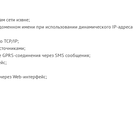
ам сети извне;
доменном имени при использовании динамического IP-адреса
о TCP/IP;
сточниками;
ре GPRS-соединения через SMS сообщения;
йс;
 через Web-интерфейс;