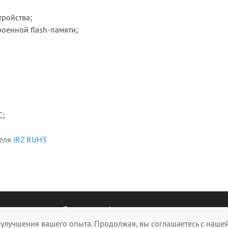
тройства;
оенной flash-памяти;
С;
теля
iRZ RUH3
Политика конфиденциальности
 улучшения вашего опыта. Продолжая, вы соглашаетесь с наше